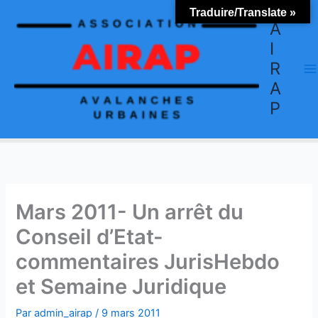
Aller
Traduire/Translate »
au
A
contenu
I
R
A
P
Mars 2011- Un arrêt du
Conseil d’Etat-
commentaires JurisHebdo
et Semaine Juridique
Par
admin_airap
/
9 mars 2011