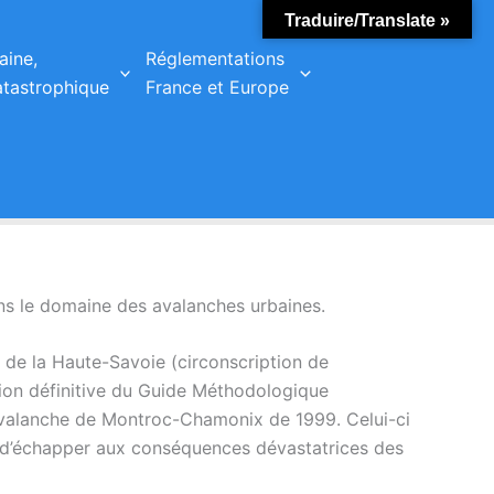
Traduire/Translate »
aine,
Réglementations
tastrophique
France et Europe
ns le domaine des avalanches urbaines.
 de la Haute-Savoie (circonscription de
ation définitive du Guide Méthodologique
l’avalanche de Montroc-Chamonix de 1999. Celui-ci
d’échapper aux conséquences dévastatrices des