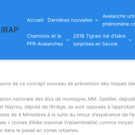
Avalanche urb
Accueil
Dernières nouvelles
phénomène ca
AIRAP
Chamonix et le
2018 Tignes Val d’Isère
PPR Avalanches
surprises en Savoie
 oeuvre de ce concept nouveau de prévention des risques da
ation nationale des élus de montagne, MM. Saddier, député
 et Nayrou, député de l’Ariège, se sont opposés à l’approb
stes de 4 Ministères à la suite du retour d’expérience de 
nes » (zones d’Aléa maximal Vraisemblable) comme moyen 
es dans le passé en zones urbaines.