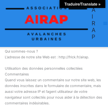
Aller
Traduire/Translate »
au
A
contenu
I
R
A
P
Qui sommes-nous ?
L’adresse de notre site Web est : http://frick.fr/airap.
Utilisation des données personnelles collectées
Commentaires
Quand vous laissez un commentaire sur notre site web, les
données inscrites dans le formulaire de commentaire, mais
aussi votre adresse IP et l’agent utilisateur de votre
navigateur sont collectés pour nous aider à la détection des
commentaires indésirables.