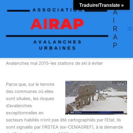
Aller
Traduire/Translate »
au
A
contenu
I
R
A
P
Avalanches mai 2015-les stations de ski à éviter
Parce que, sur le terroire
des communes où elles
sont situées, les risques
d’avalanches
exceptionnelles en
secteurs habités n’ont pas été cartographiés par l’Etat. Ils
sont signalés par l’IRSTEA (ex-CEMAGREF), à la demande