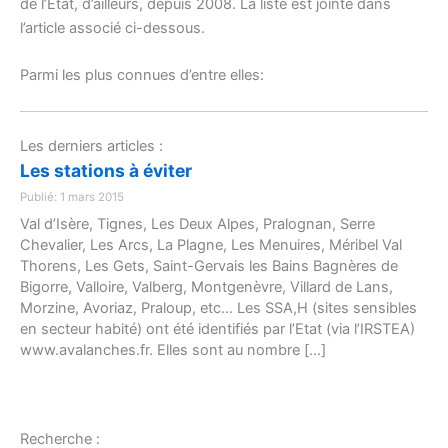
de l’Etat, d’ailleurs, depuis 2008. La liste est jointe dans
l’article associé ci-dessous.
Parmi les plus connues d’entre elles:
Les derniers articles :
Les stations à éviter
Publié: 1 mars 2015
Val d’Isère, Tignes, Les Deux Alpes, Pralognan, Serre
Chevalier, Les Arcs, La Plagne, Les Menuires, Méribel Val
Thorens, Les Gets, Saint-Gervais les Bains Bagnères de
Bigorre, Valloire, Valberg, Montgenèvre, Villard de Lans,
Morzine, Avoriaz, Praloup, etc… Les SSA,H (sites sensibles
en secteur habité) ont été identifiés par l’Etat (via l’IRSTEA)
www.avalanches.fr. Elles sont au nombre […]
Recherche :