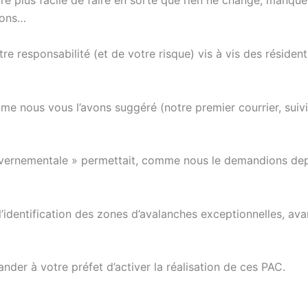
e plus facile de faire en sorte que rien ne change, manqu
isons…
otre responsabilité (et de votre risque) vis à vis des rés
nous vous l’avons suggéré (notre premier courrier, suivi d’
ouvernementale » permettait, comme nous le demandions depu
 l’identification des zones d’avalanches exceptionnelles, ava
der à votre préfet d’activer la réalisation de ces PAC.