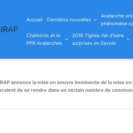
Avalanche urb
Accueil
Dernières nouvelles
phénomène ca
AIRAP
Chamonix et le
2018 Tignes Val d’Isère
PPR Avalanches
surprises en Savoie
IRAP annonce la mise en oeuvre imminente de la mise en é
eraient de se rendre dans un certain nombre de communes