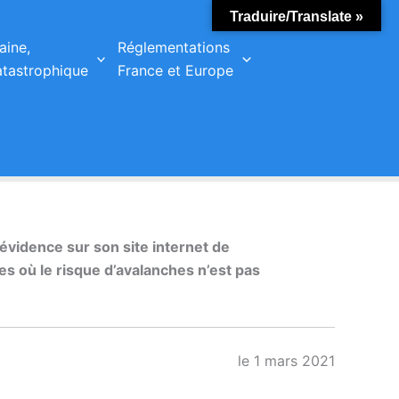
Traduire/Translate »
aine,
Réglementations
tastrophique
France et Europe
vidence sur son site internet de
 où le risque d’avalanches n’est pas
le 1 mars 2021