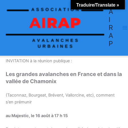
Aller
Traduire/Translate »
au
A
contenu
I
R
A
P
INVITATION à la réunion publique :
Les grandes avalanches en France et dans la
vallée de Chamonix
(Taconnaz, Bourgeat, Brévent, Vallorcine, etc), comment
s’en prémunir
au Majestic, le 16 août à 17 h 15