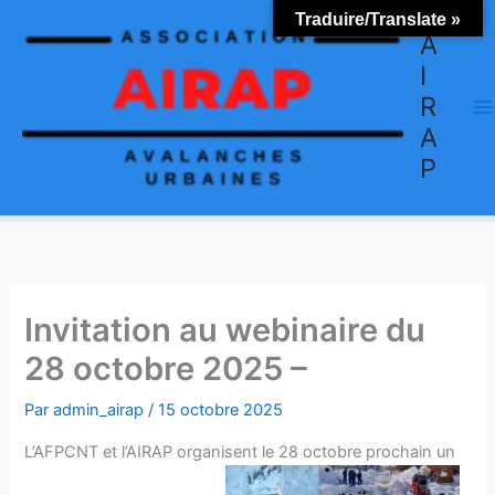
Aller
Traduire/Translate »
au
A
contenu
I
R
A
P
Invitation au webinaire du
28 octobre 2025 –
Par
admin_airap
/
15 octobre 2025
L’AFPCNT et l’AIRAP organisent le 28 octobre prochain un