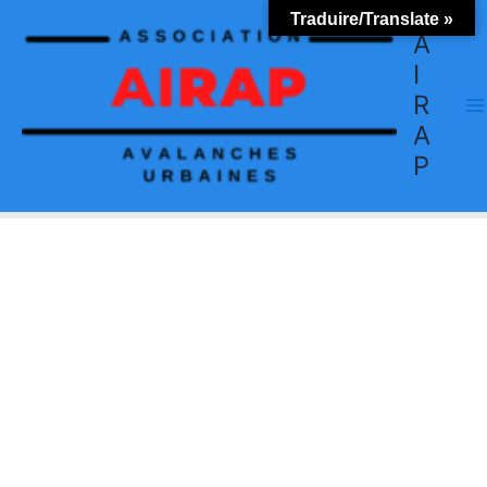
Aller
Traduire/Translate »
au
A
contenu
I
R
A
P