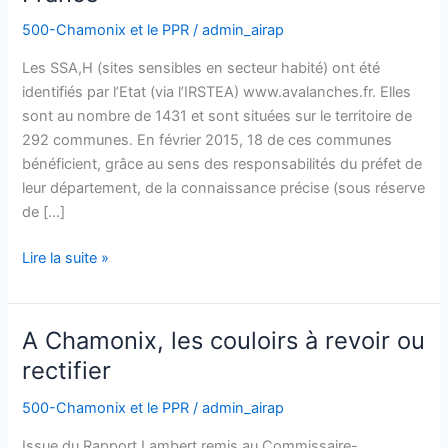
stations
500-Chamonix et le PPR
/
admin_airap
à
éviter
Les SSA,H (sites sensibles en secteur habité) ont été
en
identifiés par l’Etat (via l’IRSTEA) www.avalanches.fr. Elles
France
sont au nombre de 1431 et sont situées sur le territoire de
292 communes. En février 2015, 18 de ces communes
bénéficient, grâce au sens des responsabilités du préfet de
leur département, de la connaissance précise (sous réserve
de […]
Lire la suite »
A Chamonix, les couloirs à revoir ou
A
Chamonix,
rectifier
les
500-Chamonix et le PPR
/
admin_airap
couloirs
à
Issue du Rapport Lambert remis au Commissaire-