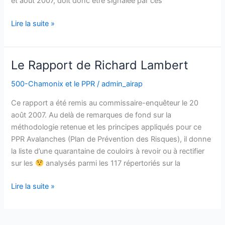
et août 2007, doit donc être signalée par ces
Lire la suite »
Le Rapport de Richard Lambert
Le
Rapport
500-Chamonix et le PPR
/
admin_airap
de
Richard
Ce rapport a été remis au commissaire-enquêteur le 20
Lambert
août 2007. Au delà de remarques de fond sur la
méthodologie retenue et les principes appliqués pour ce
PPR Avalanches (Plan de Prévention des Risques), il donne
la liste d’une quarantaine de couloirs à revoir ou à rectifier
sur les
analysés parmi les 117 répertoriés sur la
Lire la suite »