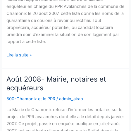
revoir
enquêteur en charge du PPR Avalanches de la commune de
ou
Chamonix le 20 août 2007, cette liste donne les noms de la
rectifier
quarantaine de couloirs à revoir ou rectifier. Tout
propriétaire, acquéreur potentiel, ou candidat locataire
prendra soin d’examiner la situation de son logement par
rapport à cette liste.
Lire la suite »
Août 2008- Mairie, notaires et
Août
2008-
acquéreurs
Mairie,
500-Chamonix et le PPR
/
admin_airap
notaires
et
La Mairie de Chamonix refuse d’informer les notaires sur le
acquéreurs
projet de PPR avalanches dont elle a le détail depuis janvier
2007. Ce projet, passé en enquête publique en juillet-août
2007, est en attente d’approbation par le Préfet depuis la