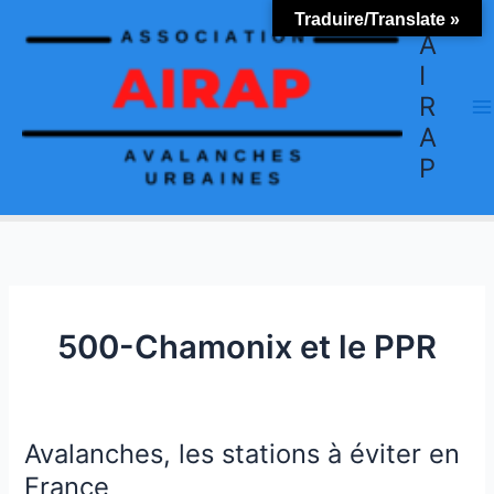
Aller
Traduire/Translate »
au
A
contenu
I
R
A
P
500-Chamonix et le PPR
Avalanches, les stations à éviter en
Avalanches,
les
France