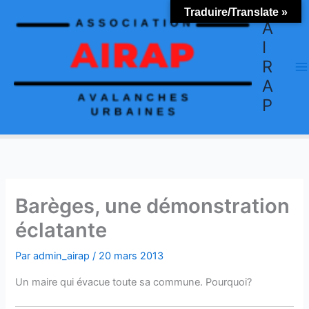
Aller
Traduire/Translate »
au
A
contenu
I
R
A
P
Barèges, une démonstration
éclatante
Par
admin_airap
/
20 mars 2013
Un maire qui évacue toute sa commune. Pourquoi?