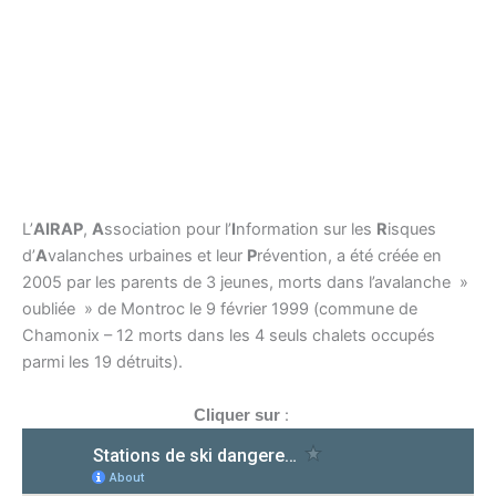
L’
AIRAP
,
A
ssociation pour l’
I
nformation sur les
R
isques
d’
A
valanches urbaines et leur
P
révention, a été créée en
2005 par les parents de 3 jeunes, morts dans l’avalanche »
oubliée » de Montroc le 9 février 1999 (commune de
Chamonix – 12 morts dans les 4 seuls chalets occupés
parmi les 19 détruits).
:
Cliquer sur