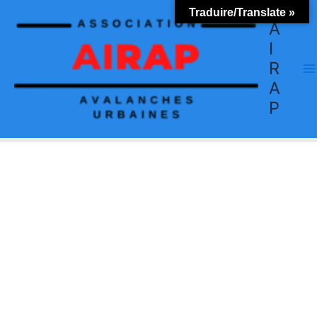
Aller
Traduire/Translate »
au
A
contenu
I
R
A
P