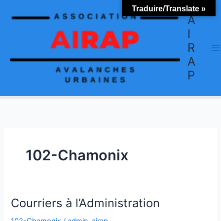
Aller
Traduire/Translate »
au
A
contenu
I
R
A
P
102-Chamonix
Courriers à l’Administration
Courriers
à