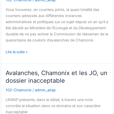
102-Chamonix
/
admin_airap
l’Administration
Vous trouverez, en courriers joints, la quasi totalité des
courriers adressés aux différentes instances
administratives et politiques sur ce sujet depuis un an qu’il a
été décidé au Ministère de l’Ecologie et du Développement
durable de ne pas activer la Commission de réexamen de la
quarantaine de couloirs d’avalanches de Chamonix.
Lire la suite »
Avalanches, Chamonix et les JO, un
Avalanches,
Chamonix
dossier inacceptable
et
102-Chamonix
/
admin_airap
les
JO,
L’AIRAP présente, dans le détail, à travers une note
un
concrète la situation dans ce domaine et son caractère
dossier
inacceptable