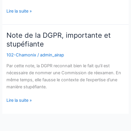
inacceptable
Lire la suite »
Note de la DGPR, importante et
Note
de
stupéfiante
la
102-Chamonix
/
admin_airap
DGPR,
importante
Par cette note, la DGPR reconnait bien le fait qu’il est
et
nécessaire de nommer une Commission de réexamen. En
stupéfiante
même temps, elle fausse le contexte de l’expertise d’une
manière stupéfiante.
Lire la suite »