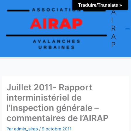
Aller
Traduire/Translate »
au
A
contenu
I
R
A
P
Juillet 2011- Rapport
interministériel de
l’Inspection générale –
commentaires de l’AIRAP
Par
admin_airap
/
9 octobre 2011