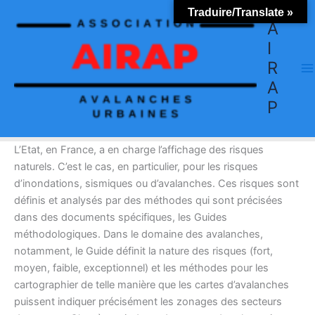
Aller
Traduire/Translate »
au
A
contenu
I
R
A
P
L’Etat, en France, a en charge l’affichage des risques
naturels. C’est le cas, en particulier, pour les risques
d’inondations, sismiques ou d’avalanches. Ces risques sont
définis et analysés par des méthodes qui sont précisées
dans des documents spécifiques, les Guides
méthodologiques. Dans le domaine des avalanches,
notamment, le Guide définit la nature des risques (fort,
moyen, faible, exceptionnel) et les méthodes pour les
cartographier de telle manière que les cartes d’avalanches
puissent indiquer précisément les zonages des secteurs